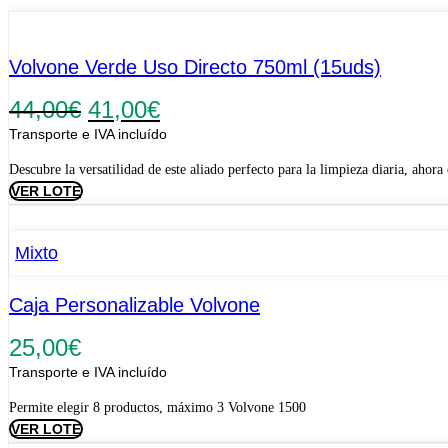
Volvone Verde Uso Directo 750ml (15uds)
El
El
44,00
€
41,00
€
precio
precio
Transporte e IVA incluído
original
actual
Descubre la versatilidad de este aliado perfecto para la limpieza diaria, ahor
era:
es:
VER LOTE
44,00€.
41,00€.
Mixto
Caja Personalizable Volvone
25,00
€
Transporte e IVA incluído
Permite elegir 8 productos, máximo 3 Volvone 1500
VER LOTE