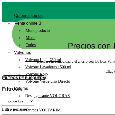
Ir
al
Quiénes somos
contenido
Venta online
Monoproducto
Mixto
Precios con 
Todos
Volvones
Volvone Light 750 ml
Descubre la comodidad y el ahorro con los lotes Volv
Volvone Lavadoras 1500 ml
Elige 
Volvone Rojo
FILTROS DE BÚSQUEDA
Volvone Verde Uso Directo
Filtros:
Volgras
Desengrasante VOLGRAS
Voltarim
Filtro por usos
Tarimas VOLTARIM