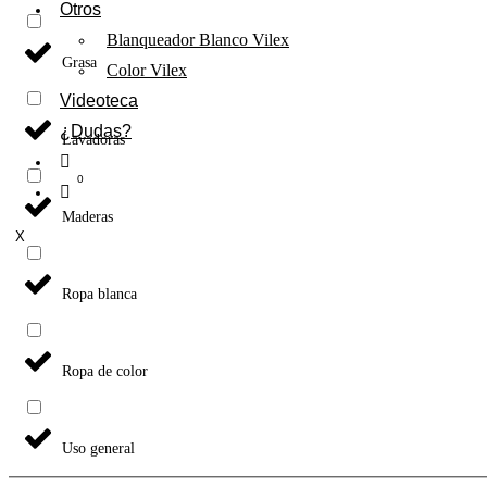
Otros
Blanqueador Blanco Vilex
Grasa
Color Vilex
Videoteca
¿Dudas?
Lavadoras
Maderas
X
Ropa blanca
Ropa de color
Uso general