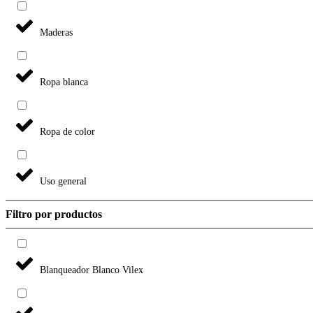
Maderas
Ropa blanca
Ropa de color
Uso general
Filtro por productos
Blanqueador Blanco Vilex